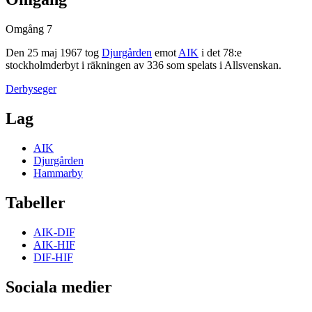
Omgång 7
Den
25 maj 1967
tog
Djurgården
emot
AIK
i det
78
:e
stockholmderbyt
i räkningen av
336
som spelats i
Allsvenskan
.
Derbyseger
Lag
AIK
Djurgården
Hammarby
Tabeller
AIK-DIF
AIK-HIF
DIF-HIF
Sociala medier