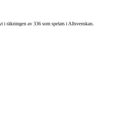
yt
i räkningen av
336
som spelats i
Allsvenskan
.