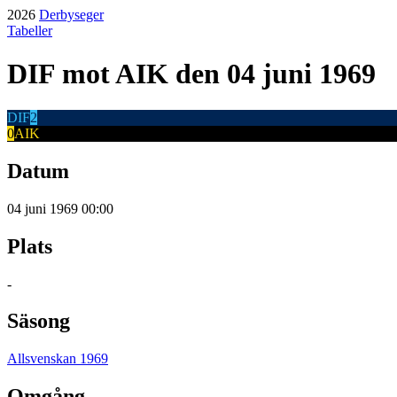
2026
Derbyseger
Tabeller
DIF
mot
AIK
den 04 juni 1969
DIF
2
0
AIK
Datum
04 juni 1969 00:00
Plats
-
Säsong
Allsvenskan 1969
Omgång