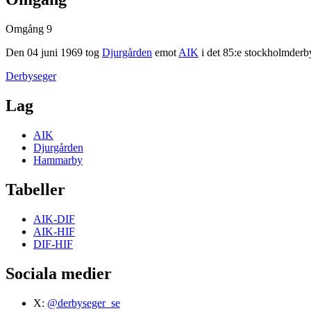
Omgång 9
Den
04 juni 1969
tog
Djurgården
emot
AIK
i det
85
:e stockholmderb
Derbyseger
Lag
AIK
Djurgården
Hammarby
Tabeller
AIK-DIF
AIK-HIF
DIF-HIF
Sociala medier
X:
@derbyseger_se