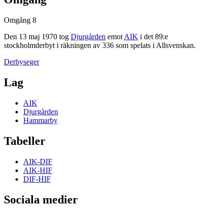
Omgång 8
Den
13 maj 1970
tog
Djurgården
emot
AIK
i det
89
:e
stockholmderbyt
i räkningen av
336
som spelats i
Allsvenskan
.
Derbyseger
Lag
AIK
Djurgården
Hammarby
Tabeller
AIK-DIF
AIK-HIF
DIF-HIF
Sociala medier