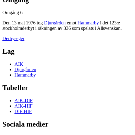
Omgång 6
Den
13 maj 1976
tog
Djurgården
emot
Hammarby
i det
123
:e
stockholmderbyt
i räkningen av
336
som spelats i
Allsvenskan
.
Derbyseger
Lag
AIK
Djurgården
Hammarby
Tabeller
AIK-DIF
AIK-HIF
DIF-HIF
Sociala medier