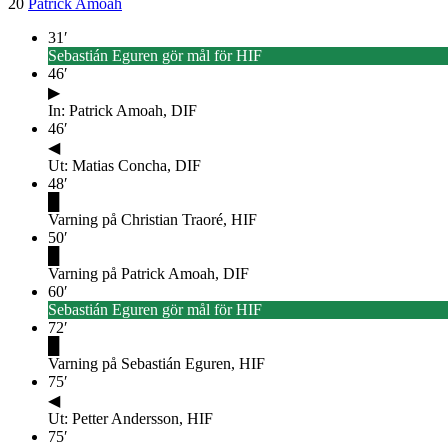
20
Patrick Amoah
31
′
Sebastián Eguren gör mål för HIF
46
′
▶
In: Patrick Amoah, DIF
46
′
◀
Ut: Matias Concha, DIF
48
′
█
Varning på Christian Traoré, HIF
50
′
█
Varning på Patrick Amoah, DIF
60
′
Sebastián Eguren gör mål för HIF
72
′
█
Varning på Sebastián Eguren, HIF
75
′
◀
Ut: Petter Andersson, HIF
75
′