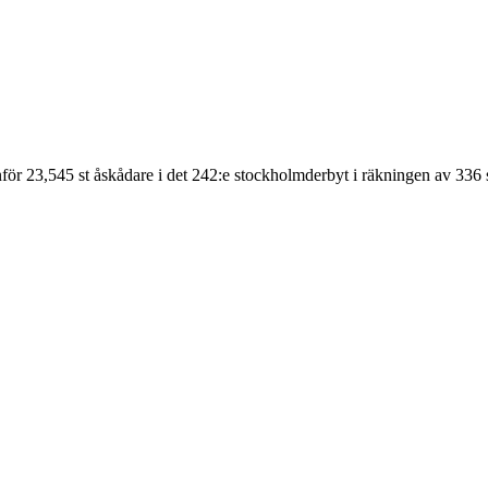
för 23,545 st åskådare
i det
242
:e stockholmderbyt
i räkningen av
336