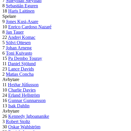
7
Suleyman Sleyman
8
Sebastián Eguren
18
Haris Laitinen
Spelare
9
Jones Kusi-Asare
10
Enrico Cardoso Nazaré
8
Jan Tauer
22
Andrej Komac
5
Sölvi Ottesen
7
Johan Arneng
6
Toni Kuivasto
15
Pa Dembo Touray
11
Daniel Sjölund
23
Lance Davids
2
Matias Concha
Avbytare
11
Heiðar Júlíusson
10
Charlie Davies
24
Erland Hellström
16
Gunnar Gunnarsson
13
Isak Dahlin
Avbytare
26
Kennedy Igboananike
3
Robert Stoltz
30
Oskar Wahlström