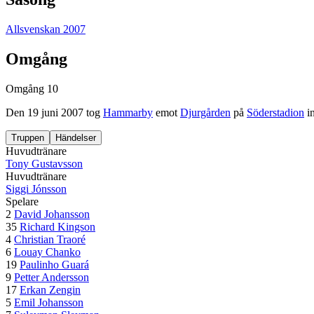
Allsvenskan 2007
Omgång
Omgång 10
Den
19 juni 2007
tog
Hammarby
emot
Djurgården
på
Söderstadion
in
Truppen
Händelser
Huvudtränare
Tony Gustavsson
Huvudtränare
Siggi Jónsson
Spelare
2
David Johansson
35
Richard Kingson
4
Christian Traoré
6
Louay Chanko
19
Paulinho Guará
9
Petter Andersson
17
Erkan Zengin
5
Emil Johansson