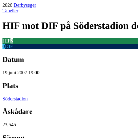
2026
Derbyseger
Tabeller
HIF
mot
DIF
på Söderstadion
de
HIF
2
0
DIF
Datum
19 juni 2007 19:00
Plats
Söderstadion
Åskådare
23,545
Säsong