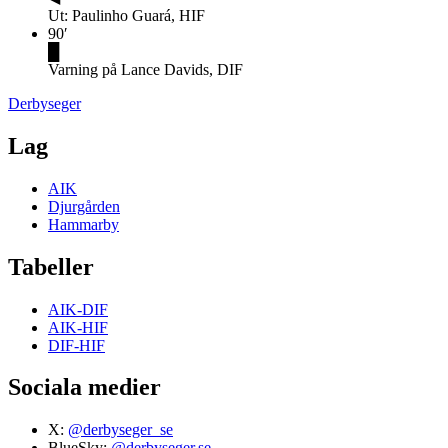
Ut: Paulinho Guará, HIF
90
′
█
Varning på Lance Davids, DIF
Derbyseger
Lag
AIK
Djurgården
Hammarby
Tabeller
AIK-DIF
AIK-HIF
DIF-HIF
Sociala medier
X:
@derbyseger_se
BlueSky:
@derbyseger.se