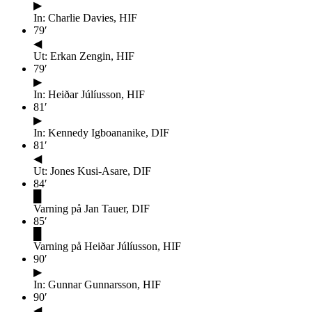
▶
In: Charlie Davies, HIF
79
′
◀
Ut: Erkan Zengin, HIF
79
′
▶
In: Heiðar Júlíusson, HIF
81
′
▶
In: Kennedy Igboananike, DIF
81
′
◀
Ut: Jones Kusi-Asare, DIF
84
′
█
Varning på Jan Tauer, DIF
85
′
█
Varning på Heiðar Júlíusson, HIF
90
′
▶
In: Gunnar Gunnarsson, HIF
90
′
◀