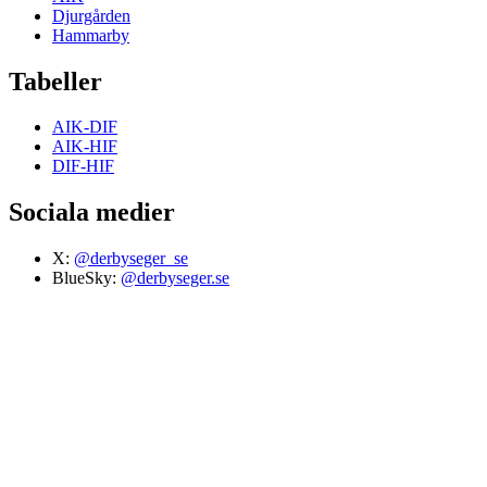
Djurgården
Hammarby
Tabeller
AIK-DIF
AIK-HIF
DIF-HIF
Sociala medier
X:
@derbyseger_se
BlueSky:
@derbyseger.se