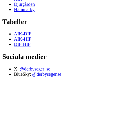
Djurgården
Hammarby
Tabeller
AIK-DIF
AIK-HIF
DIF-HIF
Sociala medier
X:
@derbyseger_se
BlueSky:
@derbyseger.se