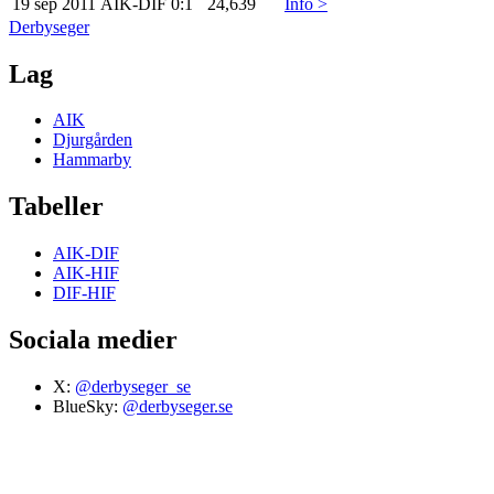
19 sep 2011
AIK
-
DIF
0:1
24,639
Info >
Derbyseger
Lag
AIK
Djurgården
Hammarby
Tabeller
AIK-DIF
AIK-HIF
DIF-HIF
Sociala medier
X:
@derbyseger_se
BlueSky:
@derbyseger.se