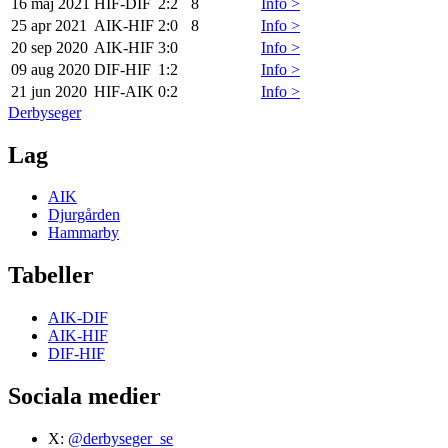
16 maj 2021
HIF
-
DIF
2:2
8
Info >
25 apr 2021
AIK
-
HIF
2:0
8
Info >
20 sep 2020
AIK
-
HIF
3:0
Info >
09 aug 2020
DIF
-
HIF
1:2
Info >
21 jun 2020
HIF
-
AIK
0:2
Info >
Derbyseger
Lag
AIK
Djurgården
Hammarby
Tabeller
AIK-DIF
AIK-HIF
DIF-HIF
Sociala medier
X:
@derbyseger_se