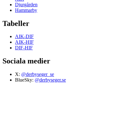
Djurgården
Hammarby
Tabeller
AIK-DIF
AIK-HIF
DIF-HIF
Sociala medier
X:
@derbyseger_se
BlueSky:
@derbyseger.se