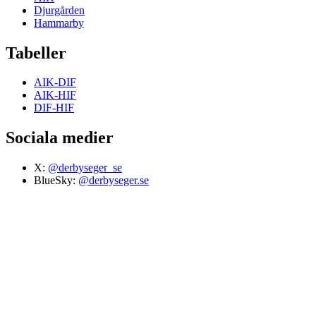
Djurgården
Hammarby
Tabeller
AIK-DIF
AIK-HIF
DIF-HIF
Sociala medier
X:
@derbyseger_se
BlueSky:
@derbyseger.se