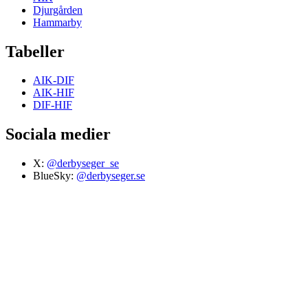
Djurgården
Hammarby
Tabeller
AIK-DIF
AIK-HIF
DIF-HIF
Sociala medier
X:
@derbyseger_se
BlueSky:
@derbyseger.se