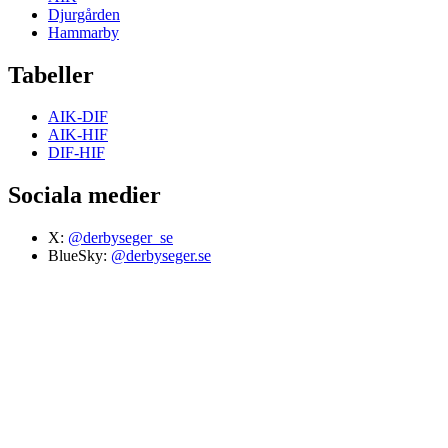
Djurgården
Hammarby
Tabeller
AIK-DIF
AIK-HIF
DIF-HIF
Sociala medier
X:
@derbyseger_se
BlueSky:
@derbyseger.se