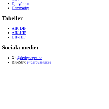
Djurgården
Hammarby
Tabeller
AIK-DIF
AIK-HIF
DIF-HIF
Sociala medier
X:
@derbyseger_se
BlueSky:
@derbyseger.se