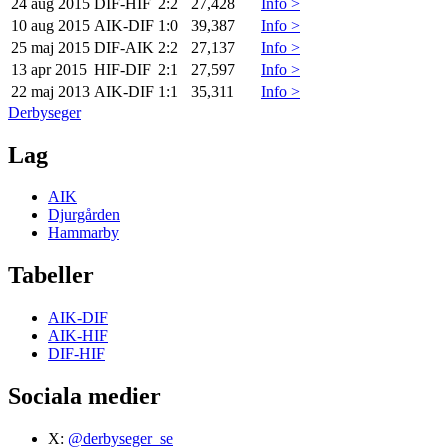
24 aug 2015
DIF
-
HIF
2:2
27,428
Info >
10 aug 2015
AIK
-
DIF
1:0
39,387
Info >
25 maj 2015
DIF
-
AIK
2:2
27,137
Info >
13 apr 2015
HIF
-
DIF
2:1
27,597
Info >
22 maj 2013
AIK
-
DIF
1:1
35,311
Info >
Derbyseger
Lag
AIK
Djurgården
Hammarby
Tabeller
AIK-DIF
AIK-HIF
DIF-HIF
Sociala medier
X:
@derbyseger_se