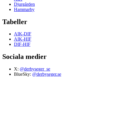
Djurgården
Hammarby
Tabeller
AIK-DIF
AIK-HIF
DIF-HIF
Sociala medier
X:
@derbyseger_se
BlueSky:
@derbyseger.se