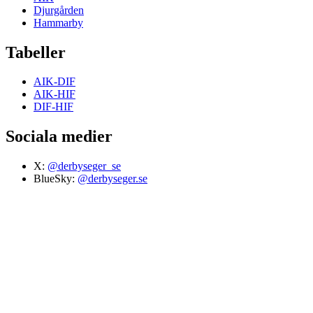
Djurgården
Hammarby
Tabeller
AIK-DIF
AIK-HIF
DIF-HIF
Sociala medier
X:
@derbyseger_se
BlueSky:
@derbyseger.se