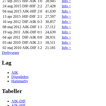
27 sep 2015
HIF
-
AIK
1:0
28,945
Info >
24 aug 2015
DIF
-
HIF
2:2
27,428
Info >
04 maj 2015
AIK
-
HIF
2:0
41,630
Info >
13 apr 2015
HIF
-
DIF
2:1
27,597
Info >
16 sep 2012
DIF
-
AIK
0:3
30,857
Info >
08 maj 2012
AIK
-
DIF
1:1
27,112
Info >
19 sep 2011
AIK
-
DIF
0:1
24,639
Info >
04 apr 2011
DIF
-
AIK
0:0
28,931
Info >
03 okt 2010
DIF
-
AIK
2:1
18,511
Info >
02 maj 2010
AIK
-
DIF
1:2
21,181
Info >
Derbyseger
Lag
AIK
Djurgården
Hammarby
Tabeller
AIK-DIF
AIK-HIF