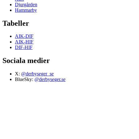
Djurgården
Hammarby
Tabeller
AIK-DIF
AIK-HIF
DIF-HIF
Sociala medier
X:
@derbyseger_se
BlueSky:
@derbyseger.se