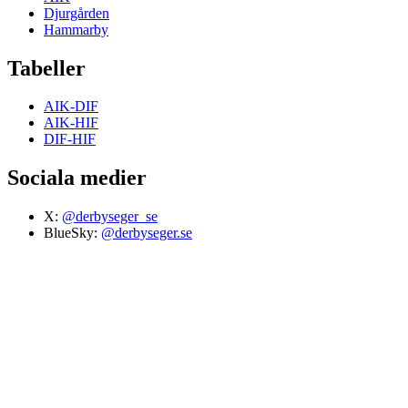
Djurgården
Hammarby
Tabeller
AIK-DIF
AIK-HIF
DIF-HIF
Sociala medier
X:
@derbyseger_se
BlueSky:
@derbyseger.se