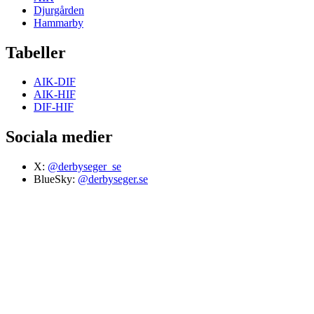
Djurgården
Hammarby
Tabeller
AIK-DIF
AIK-HIF
DIF-HIF
Sociala medier
X:
@derbyseger_se
BlueSky:
@derbyseger.se