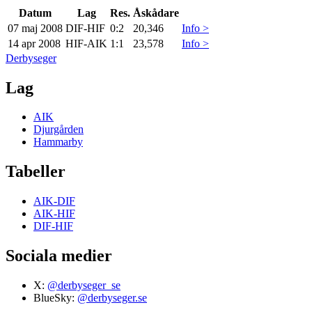
Datum
Lag
Res.
Åskådare
07 maj 2008
DIF
-
HIF
0:2
20,346
Info >
14 apr 2008
HIF
-
AIK
1:1
23,578
Info >
Derbyseger
Lag
AIK
Djurgården
Hammarby
Tabeller
AIK-DIF
AIK-HIF
DIF-HIF
Sociala medier
X:
@derbyseger_se
BlueSky:
@derbyseger.se