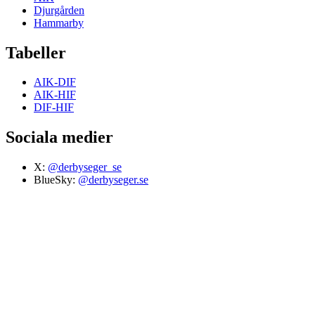
Djurgården
Hammarby
Tabeller
AIK-DIF
AIK-HIF
DIF-HIF
Sociala medier
X:
@derbyseger_se
BlueSky:
@derbyseger.se