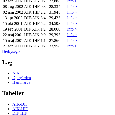
02 sep 2002
HIF
-
AIK
0:2
27,888
Info >
08 aug 2002
AIK
-
DIF
0:3
28,334
Info >
02 maj 2002
AIK
-
HIF
2:2
31,948
Info >
13 apr 2002
DIF
-
AIK
3:4
29,423
Info >
15 okt 2001
AIK
-
HIF
5:2
34,593
Info >
19 sep 2001
DIF
-
AIK
1:2
28,060
Info >
22 maj 2001
HIF
-
AIK
0:0
29,393
Info >
15 maj 2001
AIK
-
DIF
1:1
27,860
Info >
21 sep 2000
HIF
-
AIK
0:2
33,958
Info >
Derbyseger
Lag
AIK
Djurgården
Hammarby
Tabeller
AIK-DIF
AIK-HIF
DIF-HIF