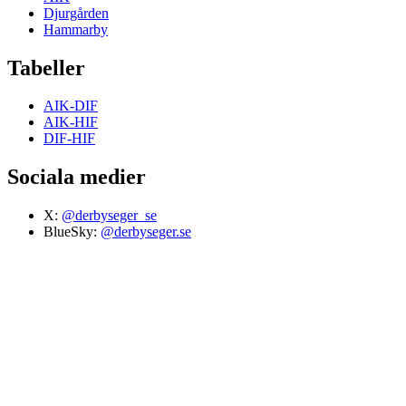
Djurgården
Hammarby
Tabeller
AIK-DIF
AIK-HIF
DIF-HIF
Sociala medier
X:
@derbyseger_se
BlueSky:
@derbyseger.se