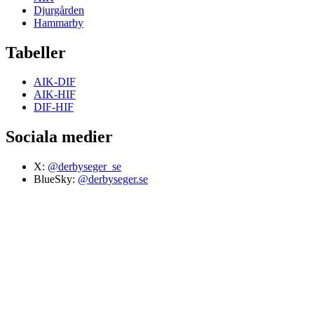
Djurgården
Hammarby
Tabeller
AIK-DIF
AIK-HIF
DIF-HIF
Sociala medier
X:
@derbyseger_se
BlueSky:
@derbyseger.se