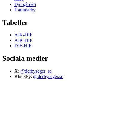
Djurgården
Hammarby
Tabeller
AIK-DIF
AIK-HIF
DIF-HIF
Sociala medier
X:
@derbyseger_se
BlueSky:
@derbyseger.se