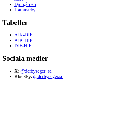
Djurgården
Hammarby
Tabeller
AIK-DIF
AIK-HIF
DIF-HIF
Sociala medier
X:
@derbyseger_se
BlueSky:
@derbyseger.se