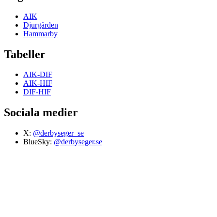
AIK
Djurgården
Hammarby
Tabeller
AIK-DIF
AIK-HIF
DIF-HIF
Sociala medier
X:
@derbyseger_se
BlueSky:
@derbyseger.se