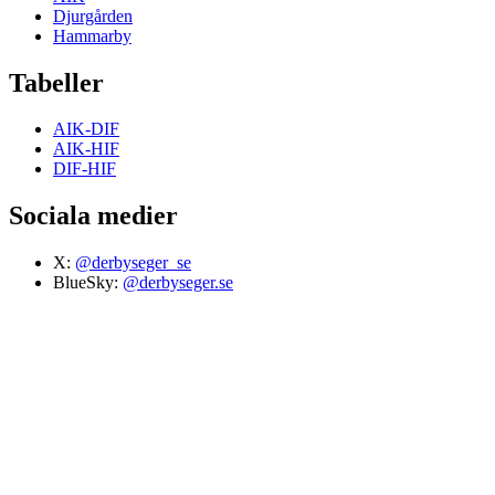
Djurgården
Hammarby
Tabeller
AIK-DIF
AIK-HIF
DIF-HIF
Sociala medier
X:
@derbyseger_se
BlueSky:
@derbyseger.se