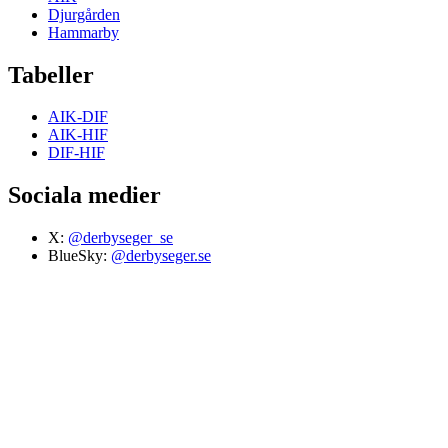
Djurgården
Hammarby
Tabeller
AIK-DIF
AIK-HIF
DIF-HIF
Sociala medier
X:
@derbyseger_se
BlueSky:
@derbyseger.se