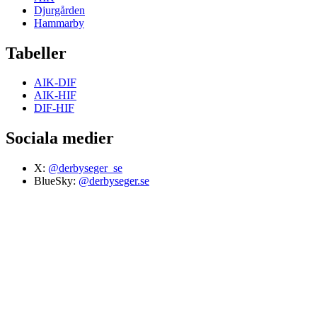
Djurgården
Hammarby
Tabeller
AIK-DIF
AIK-HIF
DIF-HIF
Sociala medier
X:
@derbyseger_se
BlueSky:
@derbyseger.se