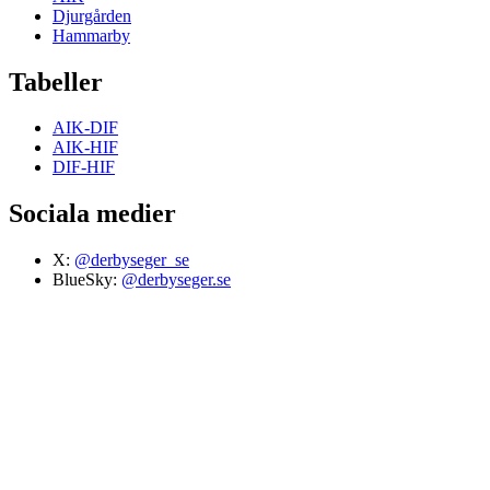
Djurgården
Hammarby
Tabeller
AIK-DIF
AIK-HIF
DIF-HIF
Sociala medier
X:
@derbyseger_se
BlueSky:
@derbyseger.se