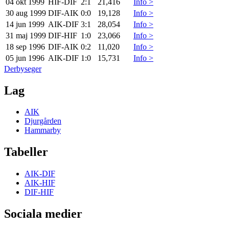
04 okt 1999
HIF
-
DIF
2:1
21,416
Info >
30 aug 1999
DIF
-
AIK
0:0
19,128
Info >
14 jun 1999
AIK
-
DIF
3:1
28,054
Info >
31 maj 1999
DIF
-
HIF
1:0
23,066
Info >
18 sep 1996
DIF
-
AIK
0:2
11,020
Info >
05 jun 1996
AIK
-
DIF
1:0
15,731
Info >
Derbyseger
Lag
AIK
Djurgården
Hammarby
Tabeller
AIK-DIF
AIK-HIF
DIF-HIF
Sociala medier