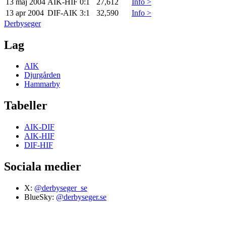
13 maj 2004
AIK
-
HIF
0:1
27,612
Info >
13 apr 2004
DIF
-
AIK
3:1
32,590
Info >
Derbyseger
Lag
AIK
Djurgården
Hammarby
Tabeller
AIK-DIF
AIK-HIF
DIF-HIF
Sociala medier
X:
@derbyseger_se
BlueSky:
@derbyseger.se