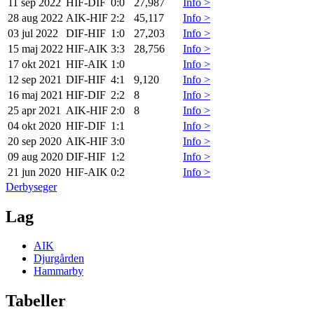
11 sep 2022
HIF
-
DIF
0:0
27,987
Info >
28 aug 2022
AIK
-
HIF
2:2
45,117
Info >
03 jul 2022
DIF
-
HIF
1:0
27,203
Info >
15 maj 2022
HIF
-
AIK
3:3
28,756
Info >
17 okt 2021
HIF
-
AIK
1:0
Info >
12 sep 2021
DIF
-
HIF
4:1
9,120
Info >
16 maj 2021
HIF
-
DIF
2:2
8
Info >
25 apr 2021
AIK
-
HIF
2:0
8
Info >
04 okt 2020
HIF
-
DIF
1:1
Info >
20 sep 2020
AIK
-
HIF
3:0
Info >
09 aug 2020
DIF
-
HIF
1:2
Info >
21 jun 2020
HIF
-
AIK
0:2
Info >
Derbyseger
Lag
AIK
Djurgården
Hammarby
Tabeller