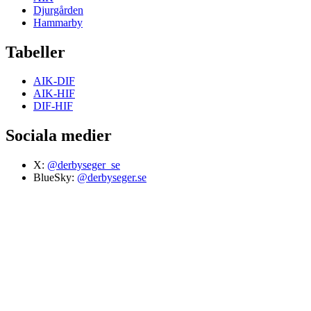
Djurgården
Hammarby
Tabeller
AIK-DIF
AIK-HIF
DIF-HIF
Sociala medier
X:
@derbyseger_se
BlueSky:
@derbyseger.se