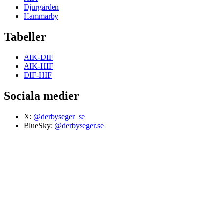
Djurgården
Hammarby
Tabeller
AIK-DIF
AIK-HIF
DIF-HIF
Sociala medier
X:
@derbyseger_se
BlueSky:
@derbyseger.se