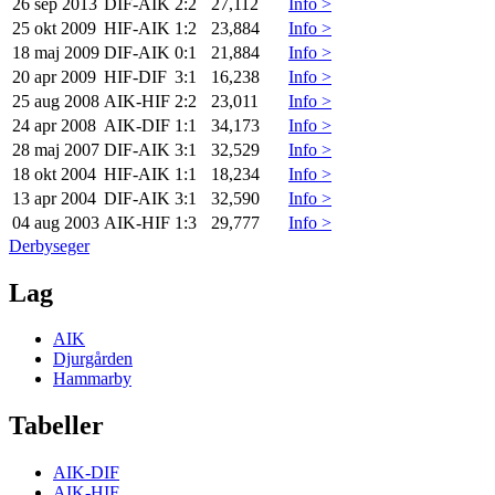
26 sep 2013
DIF
-
AIK
2:2
27,112
Info >
25 okt 2009
HIF
-
AIK
1:2
23,884
Info >
18 maj 2009
DIF
-
AIK
0:1
21,884
Info >
20 apr 2009
HIF
-
DIF
3:1
16,238
Info >
25 aug 2008
AIK
-
HIF
2:2
23,011
Info >
24 apr 2008
AIK
-
DIF
1:1
34,173
Info >
28 maj 2007
DIF
-
AIK
3:1
32,529
Info >
18 okt 2004
HIF
-
AIK
1:1
18,234
Info >
13 apr 2004
DIF
-
AIK
3:1
32,590
Info >
04 aug 2003
AIK
-
HIF
1:3
29,777
Info >
Derbyseger
Lag
AIK
Djurgården
Hammarby
Tabeller
AIK-DIF
AIK-HIF