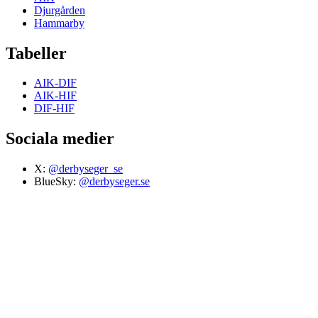
Djurgården
Hammarby
Tabeller
AIK-DIF
AIK-HIF
DIF-HIF
Sociala medier
X:
@derbyseger_se
BlueSky:
@derbyseger.se