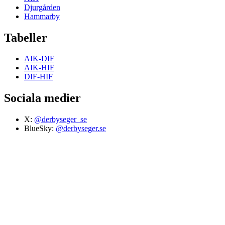
Djurgården
Hammarby
Tabeller
AIK-DIF
AIK-HIF
DIF-HIF
Sociala medier
X:
@derbyseger_se
BlueSky:
@derbyseger.se