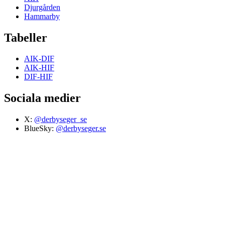
Djurgården
Hammarby
Tabeller
AIK-DIF
AIK-HIF
DIF-HIF
Sociala medier
X:
@derbyseger_se
BlueSky:
@derbyseger.se