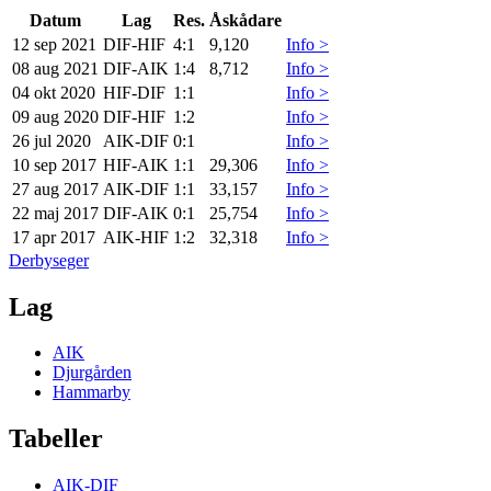
Datum
Lag
Res.
Åskådare
12 sep 2021
DIF
-
HIF
4:1
9,120
Info >
08 aug 2021
DIF
-
AIK
1:4
8,712
Info >
04 okt 2020
HIF
-
DIF
1:1
Info >
09 aug 2020
DIF
-
HIF
1:2
Info >
26 jul 2020
AIK
-
DIF
0:1
Info >
10 sep 2017
HIF
-
AIK
1:1
29,306
Info >
27 aug 2017
AIK
-
DIF
1:1
33,157
Info >
22 maj 2017
DIF
-
AIK
0:1
25,754
Info >
17 apr 2017
AIK
-
HIF
1:2
32,318
Info >
Derbyseger
Lag
AIK
Djurgården
Hammarby
Tabeller
AIK-DIF