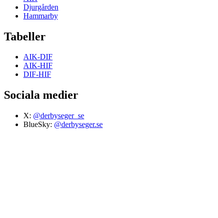
Djurgården
Hammarby
Tabeller
AIK-DIF
AIK-HIF
DIF-HIF
Sociala medier
X:
@derbyseger_se
BlueSky:
@derbyseger.se