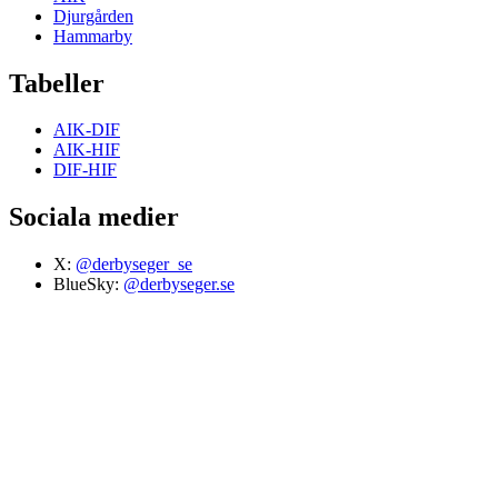
Djurgården
Hammarby
Tabeller
AIK-DIF
AIK-HIF
DIF-HIF
Sociala medier
X:
@derbyseger_se
BlueSky:
@derbyseger.se