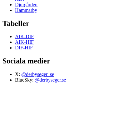
Djurgården
Hammarby
Tabeller
AIK-DIF
AIK-HIF
DIF-HIF
Sociala medier
X:
@derbyseger_se
BlueSky:
@derbyseger.se