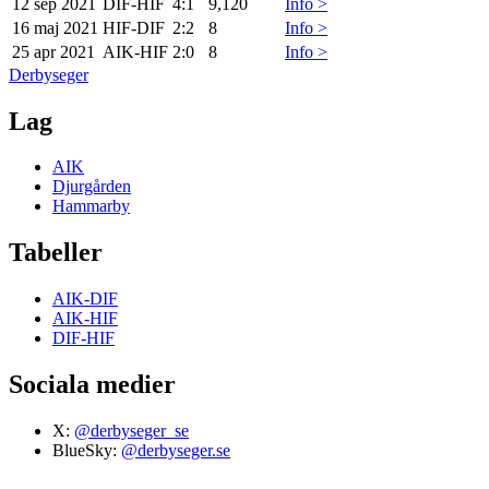
12 sep 2021
DIF
-
HIF
4:1
9,120
Info >
16 maj 2021
HIF
-
DIF
2:2
8
Info >
25 apr 2021
AIK
-
HIF
2:0
8
Info >
Derbyseger
Lag
AIK
Djurgården
Hammarby
Tabeller
AIK-DIF
AIK-HIF
DIF-HIF
Sociala medier
X:
@derbyseger_se
BlueSky:
@derbyseger.se