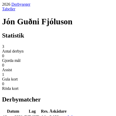
2026
Derbyseger
Tabeller
Jón Guðni Fjóluson
Statistik
3
Antal derbyn
0
Gjorda mål
0
Assist
1
Gula kort
0
Röda kort
Derbymatcher
Datum
Lag
Res.
Åskådare