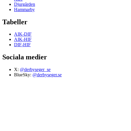
Djurgården
Hammarby
Tabeller
AIK-DIF
AIK-HIF
DIF-HIF
Sociala medier
X:
@derbyseger_se
BlueSky:
@derbyseger.se