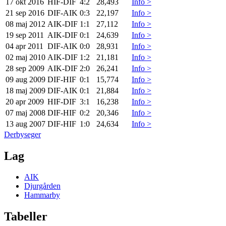
17 okt 2016
HIF
-
DIF
4:2
28,493
Info >
21 sep 2016
DIF
-
AIK
0:3
22,197
Info >
08 maj 2012
AIK
-
DIF
1:1
27,112
Info >
19 sep 2011
AIK
-
DIF
0:1
24,639
Info >
04 apr 2011
DIF
-
AIK
0:0
28,931
Info >
02 maj 2010
AIK
-
DIF
1:2
21,181
Info >
28 sep 2009
AIK
-
DIF
2:0
26,241
Info >
09 aug 2009
DIF
-
HIF
0:1
15,774
Info >
18 maj 2009
DIF
-
AIK
0:1
21,884
Info >
20 apr 2009
HIF
-
DIF
3:1
16,238
Info >
07 maj 2008
DIF
-
HIF
0:2
20,346
Info >
13 aug 2007
DIF
-
HIF
1:0
24,634
Info >
Derbyseger
Lag
AIK
Djurgården
Hammarby
Tabeller