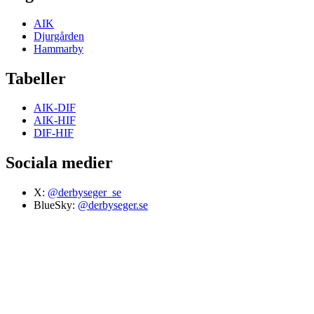
AIK
Djurgården
Hammarby
Tabeller
AIK-DIF
AIK-HIF
DIF-HIF
Sociala medier
X:
@derbyseger_se
BlueSky:
@derbyseger.se